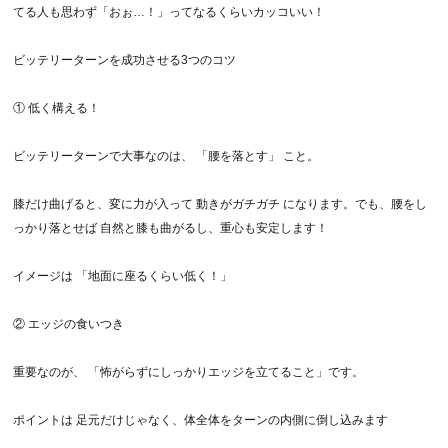
てる人も思わず「おぉ…！」ってなるくらいカッコいい！
ビッテリーターンを成功させる3つのコツ
① 低く構える！
ビッテリーターンで大事なのは、 「腰を落とす」 こと。
膝だけ曲げると、変に力が入って 動きがガチガチ になります。でも、腰をし
っかり落とせば 自然と膝も曲がるし、重心も安定します！
イメージは 「地面に座るくらい低く！」
② エッジの食いつき
重要なのが、 「怖がらずにしっかりエッジを立てること」です。
ポイントは 足元だけじゃなく、体全体をターンの内側に倒し込みます