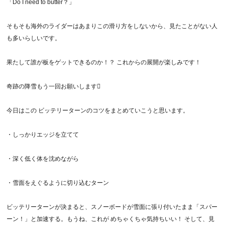
「Do I need to butter？」
そもそも海外のライダーはあまりこの滑り方をしないから、見たことがない人
も多いらしいです。
果たして誰が板をゲットできるのか！？ これからの展開が楽しみです！
奇跡の降雪もう一回お願いします
今日はこの ビッテリーターンのコツをまとめていこうと思います。
・しっかりエッジを立てて
・深く低く体を沈めながら
・雪面をえぐるように切り込むターン
ビッテリーターンが決まると、スノーボードが雪面に張り付いたまま「スパー
ーン！」と加速する。もうね、これが めちゃくちゃ気持ちいい！ そして、見