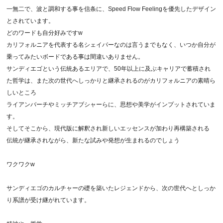
一無二で、波と調和する事を信条に、Speed Flow Feelingを優先したデザイン
とされています。
どのワードも自分好みですw
カリフォルニアを代表する名シェイパーなのは言うまでもなく、いつか自分が
乗ってみたいボードである事は間違いありません。
サンディエゴという伝統あるエリアで、50年以上に及ぶキャリアで蓄積され
た哲学は、また次の世代へしっかりと継承されるのがカリフォルニアの素晴ら
しいところ
ライアンバーチやミッチアブシャーらに、思想や美学がインプットされていま
す。
そしてそこから、現代版に解釈され新しいエッセンスが加わり再構築される
伝統が継承されながら、新たな試みや発想が生まれるのでしょう
ワクワクw
サンディエゴのカルチャーの礎を築いたレジェンドから、次の世代へとしっか
り系譜が受け継がれています。