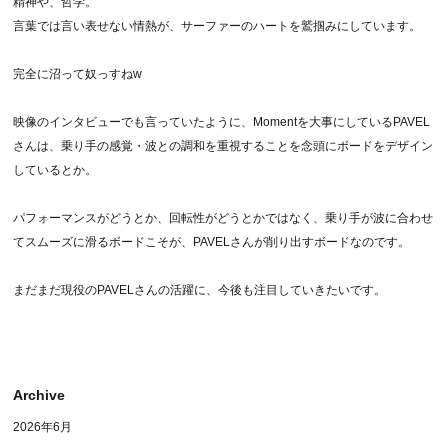
精神や、哲学。
言葉では言い表せない情熱が、サーファーのハートを鷲掴みにしています。
完全に沼って奴っすねw
映像のインタビューでも言っていたように、Momentを大事にしているPAVEL
さんは、乗り手の感覚・波との調和を重視することを念頭にボードをデザイン
しているとか。
パフォーマンスがどうとか、回転性がどうとかではなく、乗り手が波に合わせ
てスムーズに滑るボードこそが、PAVELさんが削り出すボードなのです。
まだまだ現役のPAVELさんの活躍に、今後も注目していきたいです。
Archive
2026年6月