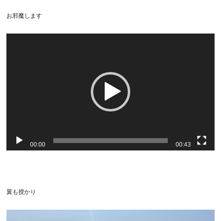
お邪魔します
動
画
プ
レ
ー
ヤ
ー
00:00
00:43
翼も授かり