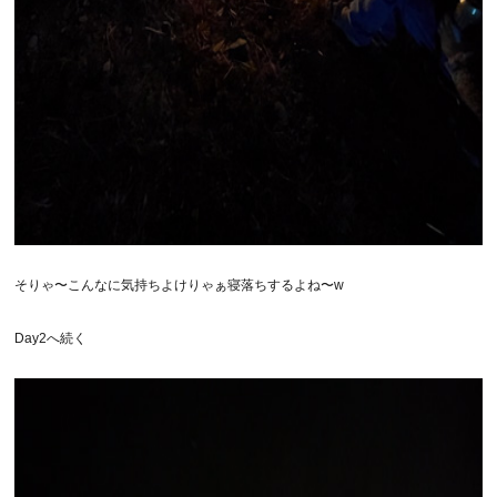
そりゃ〜こんなに気持ちよけりゃぁ寝落ちするよね〜w
Day2へ続く