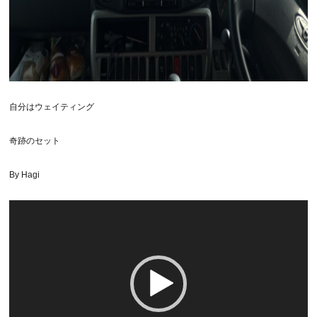
自分はウェイティング
奇跡のセット
By Hagi
動
画
プ
レ
ー
ヤ
ー