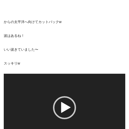
からの太平洋へ向けてカットバックw
波はあるね！
いい波きていました〜
スッキリw
動
画
プ
レ
ー
ヤ
ー