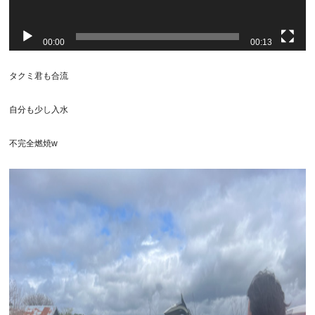
00:00
00:13
タクミ君も合流
自分も少し入水
不完全燃焼w